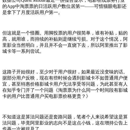
数据公司Quest Mobile最近一份报告显示，电影在线票务行业
的App中淘票票的日活跃用户数位居第一——可惜猫眼电影还
是拿下了月度活跃用户第一。
但这就是一个怪圈。用脚投票的用户很简单，谁有补贴，贴的
高，就用谁，而持续的补贴则是继续亏损。对于这个情况，阿
里影业当然明白，并且并不会一直烧下去，所以阿里推出了影
城卡等一系列尝试。
这路子开始很好，至少对于用户很好，如果最近没变味的话。
据部分用户反映，现在有些时候会遇到影城卡不如普通用户便
宜，甚至特惠价格影城卡用户无法享受等问题，为此甚至有人
在知乎专门开了一个问题《淘票票为什么同一个时间段有影城
卡的用户比普通用户买电影票价格更贵？》
不知道这是算法问题还是套路问题，笔者个人来说希望这是算
法问题，毕竟阿里影业的志向不是这点小钱，这在增持公告上
也再一次被提及了。